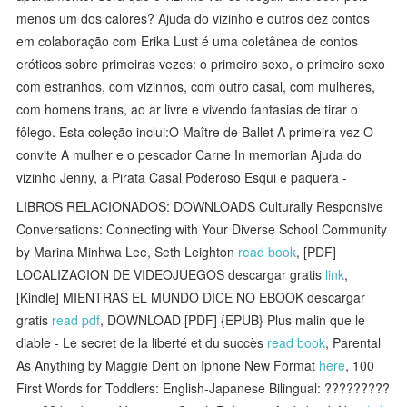
menos um dos calores? Ajuda do vizinho e outros dez contos
em colaboração com Erika Lust é uma coletânea de contos
eróticos sobre primeiras vezes: o primeiro sexo, o primeiro sexo
com estranhos, com vizinhos, com outro casal, com mulheres,
com homens trans, ao ar livre e vivendo fantasias de tirar o
fôlego. Esta coleção inclui:O Maître de Ballet A primeira vez O
convite A mulher e o pescador Carne In memorian Ajuda do
vizinho Jenny, a Pirata Casal Poderoso Esqui e paquera -
LIBROS RELACIONADOS: DOWNLOADS Culturally Responsive
Conversations: Connecting with Your Diverse School Community
by Marina Minhwa Lee, Seth Leighton
read book
, [PDF]
LOCALIZACION DE VIDEOJUEGOS descargar gratis
link
,
[Kindle] MIENTRAS EL MUNDO DICE NO EBOOK descargar
gratis
read pdf
, DOWNLOAD [PDF] {EPUB} Plus malin que le
diable - Le secret de la liberté et du succès
read book
, Parental
As Anything by Maggie Dent on Iphone New Format
here
, 100
First Words for Toddlers: English-Japanese Bilingual: ?????????