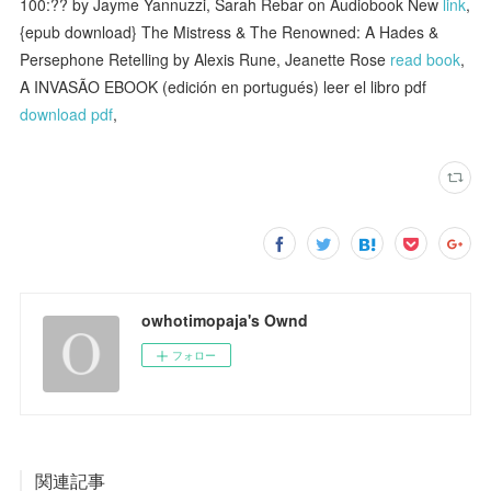
100:?? by Jayme Yannuzzi, Sarah Rebar on Audiobook New
link
,
{epub download} The Mistress & The Renowned: A Hades &
Persephone Retelling by Alexis Rune, Jeanette Rose
read book
,
A INVASÃO EBOOK (edición en portugués) leer el libro pdf
download pdf
,
owhotimopaja's Ownd
フォロー
関連記事