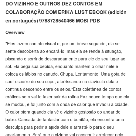
DO VIZINHO E OUTROS DEZ CONTOS EM
COLABORAÇÃO COM ERIKA LUST EBOOK (edición
en portugués) 9788728540466 MOBI PDB
Overview
"Eles fazem contato visual e, por um breve segundo, ela se
sente descoberta ao encará-lo, mas ela se rende à situação,
piscando e sorrindo descaradamente para ele de seu lugar ao
sol. Ela pega sua bebida, enquanto mantém o olhar nele e
coloca os lábios no canudo. Chupa. Lentamente. Uma gota de
suor escorre do seu copo, aterrissando na clavícula dela e
continua descendo entre os seios."Esta coletânea de contos
eróticos sem vai te fazer sair da rotina.Faz pouco tempo que ela
se mudou, e foi junto com a onda de calor que invadiu a cidade.
O calor piora quando ela vê o vizinho gostosão do andar de
baixo. Cansada de fantasiar com o bonitão, ela encontra uma
desculpa para pedir a ajuda dele e arrastá-lo para o seu
apartamento. Será que o vizinho vai conseguir arrefecer pelo